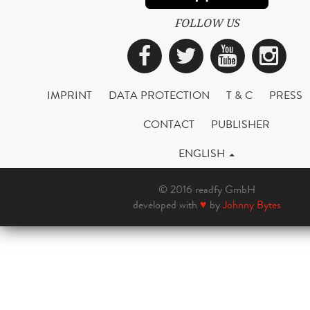
FOLLOW US
Facebook
Twitter
YouTub
Ins
IMPRINT
DATA PROTECTION
T & C
PRESS
CONTACT
PUBLISHER
ENGLISH
© 2016 readfy GmbH
developed with
♥
by
Johnny Bytes