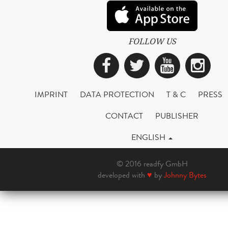
FOLLOW US
Facebook
Twitter
YouTub
Ins
IMPRINT
DATA PROTECTION
T & C
PRESS
CONTACT
PUBLISHER
ENGLISH
© 2016 readfy GmbH
developed with
♥
by
Johnny Bytes