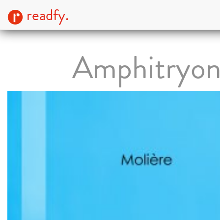
readfy.
Amphitryo