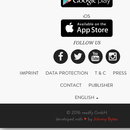
iOS
FOLLOW US
Facebook
Twitter
YouTub
Ins
IMPRINT
DATA PROTECTION
T & C
PRESS
CONTACT
PUBLISHER
ENGLISH
© 2016 readfy GmbH
developed with
♥
by
Johnny Bytes