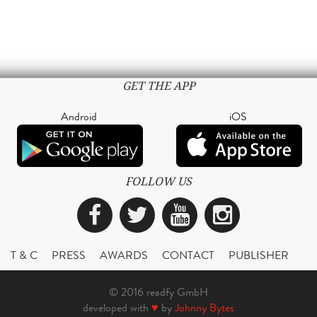
GET THE APP
Android
iOS
FOLLOW US
Facebook
Twitter
YouTube
Instagra
T & C
PRESS
AWARDS
CONTACT
PUBLISHER
© 2016 readfy GmbH
developed with
♥
by
Johnny Bytes