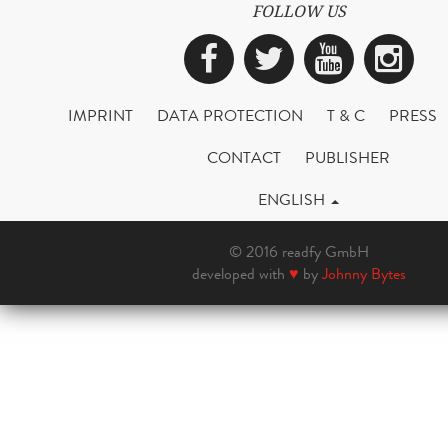
FOLLOW US
Facebook
Twitter
YouTub
Ins
IMPRINT
DATA PROTECTION
T & C
PRESS
CONTACT
PUBLISHER
ENGLISH
© 2016 readfy GmbH
developed with
♥
by
Johnny Bytes