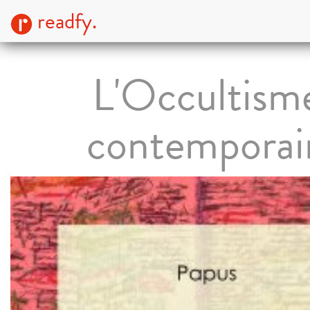
readfy.
L'Occultism
contemporai