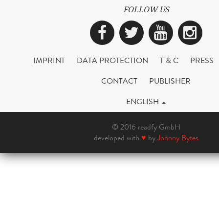
FOLLOW US
Facebook
Twitter
YouTub
Ins
IMPRINT
DATA PROTECTION
T & C
PRESS
CONTACT
PUBLISHER
ENGLISH
© 2016 readfy GmbH
developed with
♥
by
Johnny Bytes