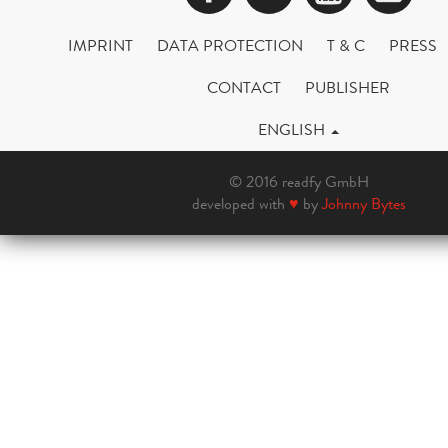
IMPRINT
DATA PROTECTION
T & C
PRESS
CONTACT
PUBLISHER
ENGLISH
© 2016 readfy GmbH
developed with
♥
by
Johnny Bytes