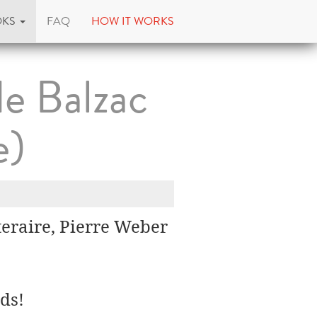
OKS
FAQ
HOW IT WORKS
e Balzac
e)
tteraire, Pierre Weber
ds!