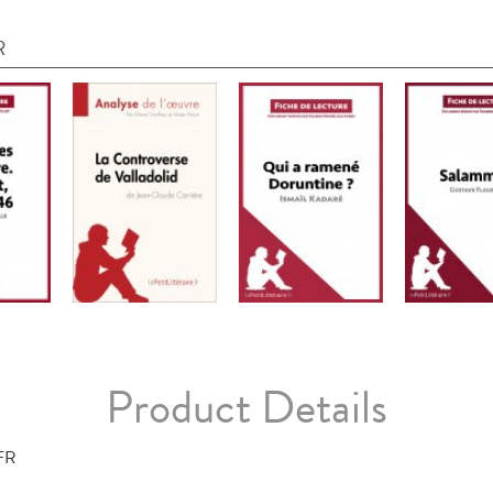
R
Product Details
FR