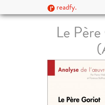
readfy.
Le Père
(