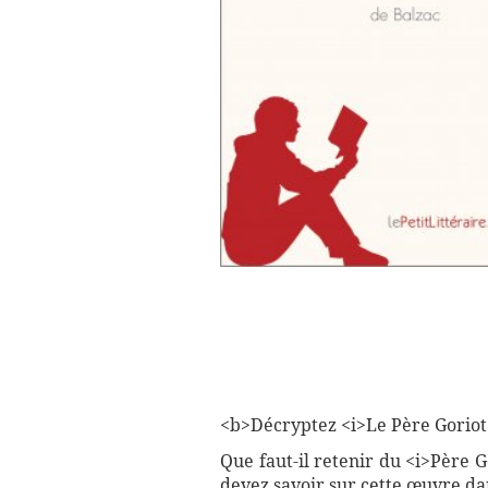
<b>Décryptez <i>Le Père Goriot</
Que faut-il retenir du <i>Père G
devez savoir sur cette œuvre da