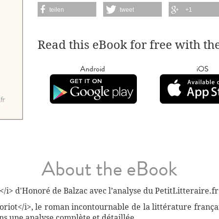
teilen
tweet
+1
Read this eBook for free with th
Android
iOS
About the eBook
i> d'Honoré de Balzac avec l’analyse du PetitLitteraire.fr
oriot</i>, le roman incontournable de la littérature franç
ns une analyse complète et détaillée.