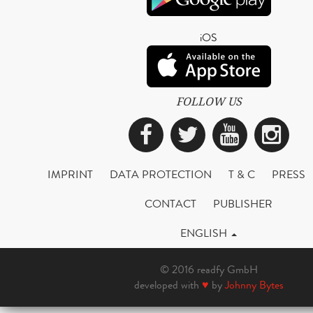
iOS
FOLLOW US
Facebook
Twitter
YouTub
Ins
IMPRINT
DATA PROTECTION
T & C
PRESS
CONTACT
PUBLISHER
ENGLISH
© 2016 readfy GmbH
developed with
♥
by
Johnny Bytes