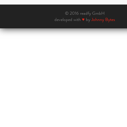
© 2016 readfy GmbH
developed with
♥
by
Johnny Bytes