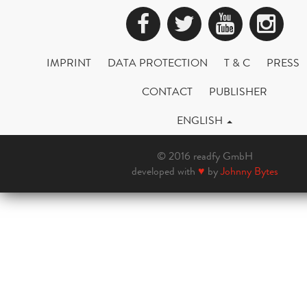
Facebook
Twitter
YouTub
Ins
IMPRINT
DATA PROTECTION
T & C
PRESS
CONTACT
PUBLISHER
ENGLISH
© 2016 readfy GmbH
developed with
♥
by
Johnny Bytes