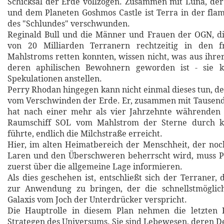
Schicksal der Erde vollzogen. Zusammen mit Luna, de
und dem Planeten Goshmos Castle ist Terra in der fl
des "Schlundes" verschwunden.
Reginald Bull und die Männer und Frauen der OGN, die
von 20 Milliarden Terranern rechtzeitig in den 
Mahlstroms retten konnten, wissen nicht, was aus ihr
deren aphilischen Bewohnern geworden ist - sie 
Spekulationen anstellen.
Perry Rhodan hingegen kann nicht einmal dieses tun, de
vom Verschwinden der Erde. Er, zusammen mit Tausend
hat nach einer mehr als vier Jahrzehnte währenden 
Raumschiff SOL vom Mahlstrom der Sterne durch k
führte, endlich die Milchstraße erreicht.
Hier, im alten Heimatbereich der Menschheit, der no
Laren und den Überschweren beherrscht wird, muss P
zuerst über die allgemeine Lage informieren.
Als dies geschehen ist, entschließt sich der Terraner,
zur Anwendung zu bringen, der die schnellstmöglic
Galaxis vom Joch der Unterdrücker verspricht.
Die Hauptrolle in diesem Plan nehmen die letzten K
Strategen des Universums. Sie sind Lebewesen, deren De