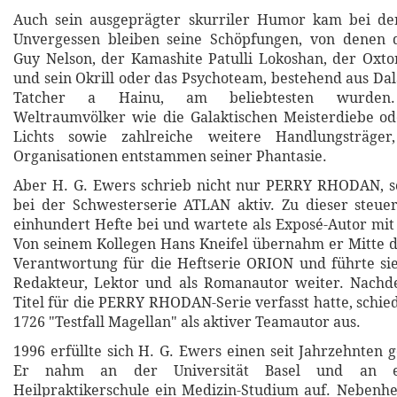
Auch sein ausgeprägter skurriler Humor kam bei de
Unvergessen bleiben seine Schöpfungen, von denen
Guy Nelson, der Kamashite Patulli Lokoshan, der Ox
und sein Okrill oder das Psychoteam, bestehend aus Da
Tatcher a Hainu, am beliebtesten wurden. 
Weltraumvölker wie die Galaktischen Meisterdiebe od
Lichts sowie zahlreiche weitere Handlungsträger
Organisationen entstammen seiner Phantasie.
Aber H. G. Ewers schrieb nicht nur PERRY RHODAN, 
bei der Schwesterserie ATLAN aktiv. Zu dieser steue
einhundert Hefte bei und wartete als Exposé-Autor mit
Von seinem Kollegen Hans Kneifel übernahm er Mitte d
Verantwortung für die Heftserie ORION und führte sie
Redakteur, Lektor und als Romanautor weiter. Nach
Titel für die PERRY RHODAN-Serie verfasst hatte, schie
1726 "Testfall Magellan" als aktiver Teamautor aus.
1996 erfüllte sich H. G. Ewers einen seit Jahrzehnten
Er nahm an der Universität Basel und an ei
Heilpraktikerschule ein Medizin-Studium auf. Nebenhe