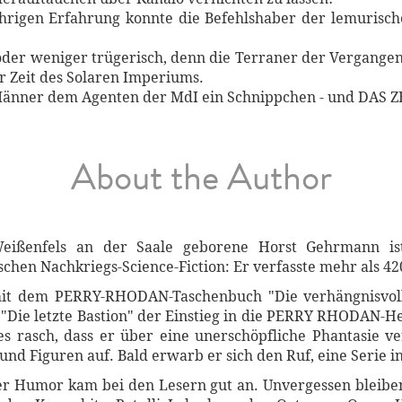
ährigen Erfahrung konnte die Befehlshaber der lemurisch
oder weniger trügerisch, denn die Terraner der Vergangen
r Zeit des Solaren Imperiums.
nner dem Agenten der MdI ein Schnippchen - und DAS ZEIT
About the Author
ißenfels an der Saale geborene Horst Gehrmann ist d
schen Nachkriegs-Science-Fiction: Er verfasste mehr als 4
it dem PERRY-RHODAN-Taschenbuch "Die verhängnisvolle
 "Die letzte Bastion" der Einstieg in die PERRY RHODAN-He
es rasch, dass er über eine unerschöpfliche Phantasie v
nd Figuren auf. Bald erwarb er sich den Ruf, eine Serie i
ler Humor kam bei den Lesern gut an. Unvergessen bleibe