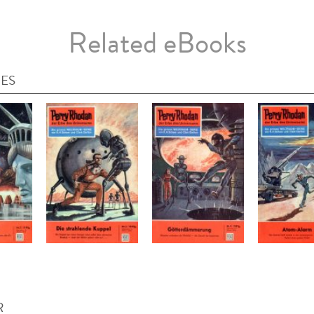
Related eBooks
IES
R