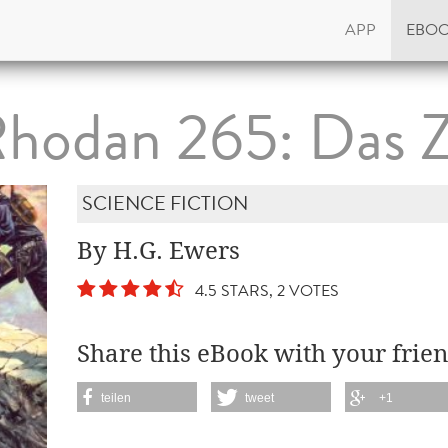
APP
EBO
Rhodan 265: Das Z
SCIENCE FICTION
By H.G. Ewers
4.5 STARS, 2 VOTES
Share this eBook with your frien
teilen
tweet
+1