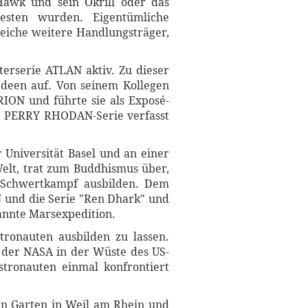
Hawk und sein Okrill oder das
esten wurden. Eigentümliche
reiche weitere Handlungsträger,
erserie ATLAN aktiv. Zu dieser
Ideen auf. Von seinem Kollegen
ION und führte sie als Exposé-
ie PERRY RHODAN-Serie verfasst
 Universität Basel und an einer
Welt, trat zum Buddhismus über,
-Schwertkampf ausbilden. Dem
N und die Serie "Ren Dhark" und
mannte Marsexpedition.
tronauten ausbilden zu lassen.
n der NASA in der Wüste des US-
stronauten einmal konfrontiert
chen Garten in Weil am Rhein und