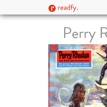
readfy.
Perry 