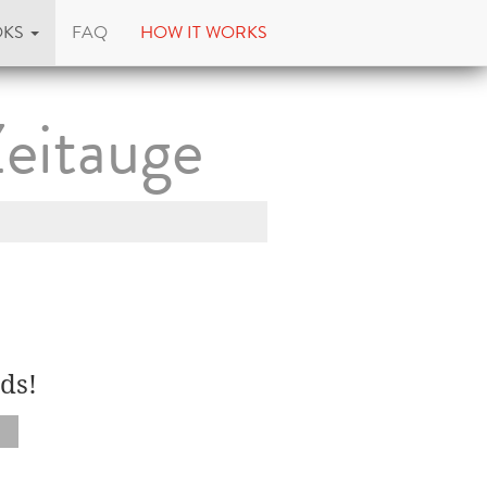
OKS
FAQ
HOW IT WORKS
eitauge
ds!