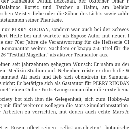
der Kamashite Patulli Lokoshan, der Oxtorner Omar 
Dalaimoc Rorvic und Tatcher a Hainu, am beliebt
schen Meisterdiebe oder die Söhne des Lichts sowie zahl
ntstammen seiner Phantasie.
t nur PERRY RHODAN, sondern war auch bei der Schwest
ert Hefte bei und wartete als Exposé-Autor mit neuen 
e der 70er Jahre die Verantwortung für die Heftserie OR
ls Romanautor weiter. Nachdem er knapp 250 Titel für d
726 "Testfall Magellan" als aktiver Teamautor aus.
 einen seit Jahrzehnten gehegten Wunsch: Er nahm an der
ein Medizin-Studium auf. Nebenher reiste er durch die 
uhammad Ali nach und ließ sich obendrein im Samurai
gs nicht: Er betätigte sich als Gastautor für PERRY RHODA
Planet" einen Online-Fortsetzungsroman über die erste be
iety bot sich ihm die Gelegenheit, sich zum Hobby-As
g mit fünf weiteren Kollegen die Mars-Simulationsstatio
e Arbeiten zu verrichten, mit denen auch echte Mars-A
et er Rosen, pflegt seinen - selbst angelegten! - botanis