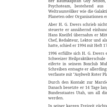
der Raumkapitän Guy Nelson, 
Psychoteam, bestehend aus 
Weltraumvölker wie die Galakti
Planeten oder Organisationen e
Aber H. G. Ewers schrieb nich
steuerte er annähernd einhund
Hans Kneifel übernahm er Mitt
Chef, Redakteur, Lektor und a
hatte, schied er 1994 mit Heft 1
1996 erfüllte sich H. G. Ewers
Schweizer Heilpraktikerschule 
eiferte in seinem Boxclub M
Schreiben entsagte er allerdin
verfasste mit "Asylwelt Roter 
Durch den Kontakt zur MarsSoc
Danach besetzte er 14 Tage lan
Bundesstaates Utah, um all di
werden.
In seiner kargen Freizeit zücht