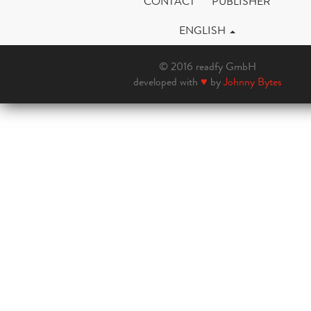
CONTACT
PUBLISHER
ENGLISH
© 2016 readfy GmbH
developed with
♥
by
Johnny Bytes