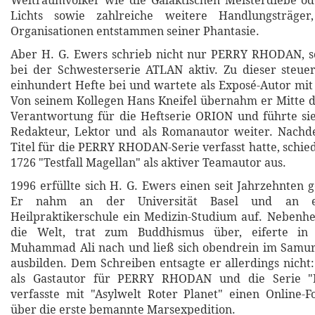
Weltraumvölker wie die Galaktischen Meisterdiebe od
Lichts sowie zahlreiche weitere Handlungsträger
Organisationen entstammen seiner Phantasie.
Aber H. G. Ewers schrieb nicht nur PERRY RHODAN, 
bei der Schwesterserie ATLAN aktiv. Zu dieser steue
einhundert Hefte bei und wartete als Exposé-Autor mit
Von seinem Kollegen Hans Kneifel übernahm er Mitte d
Verantwortung für die Heftserie ORION und führte sie
Redakteur, Lektor und als Romanautor weiter. Nach
Titel für die PERRY RHODAN-Serie verfasst hatte, schie
1726 "Testfall Magellan" als aktiver Teamautor aus.
1996 erfüllte sich H. G. Ewers einen seit Jahrzehnten
Er nahm an der Universität Basel und an ei
Heilpraktikerschule ein Medizin-Studium auf. Nebenhe
die Welt, trat zum Buddhismus über, eiferte in
Muhammad Ali nach und ließ sich obendrein im Samu
ausbilden. Dem Schreiben entsagte er allerdings nicht:
als Gastautor für PERRY RHODAN und die Serie 
verfasste mit "Asylwelt Roter Planet" einen Online-
über die erste bemannte Marsexpedition.