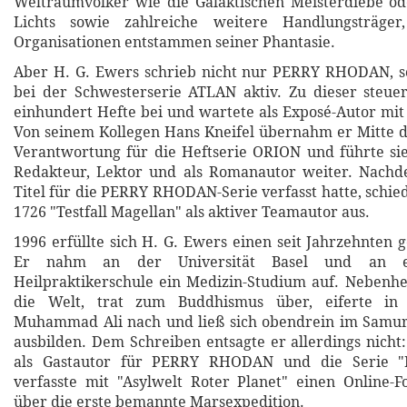
Weltraumvölker wie die Galaktischen Meisterdiebe od
Lichts sowie zahlreiche weitere Handlungsträger
Organisationen entstammen seiner Phantasie.
Aber H. G. Ewers schrieb nicht nur PERRY RHODAN, 
bei der Schwesterserie ATLAN aktiv. Zu dieser steue
einhundert Hefte bei und wartete als Exposé-Autor mit
Von seinem Kollegen Hans Kneifel übernahm er Mitte d
Verantwortung für die Heftserie ORION und führte sie
Redakteur, Lektor und als Romanautor weiter. Nach
Titel für die PERRY RHODAN-Serie verfasst hatte, schie
1726 "Testfall Magellan" als aktiver Teamautor aus.
1996 erfüllte sich H. G. Ewers einen seit Jahrzehnten
Er nahm an der Universität Basel und an ei
Heilpraktikerschule ein Medizin-Studium auf. Nebenhe
die Welt, trat zum Buddhismus über, eiferte in
Muhammad Ali nach und ließ sich obendrein im Samu
ausbilden. Dem Schreiben entsagte er allerdings nicht:
als Gastautor für PERRY RHODAN und die Serie 
verfasste mit "Asylwelt Roter Planet" einen Online-
über die erste bemannte Marsexpedition.