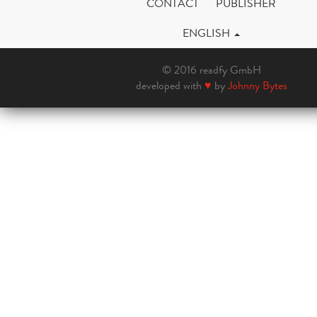
CONTACT
PUBLISHER
ENGLISH
© 2016 readfy GmbH
developed with
♥
by
Johnny Bytes