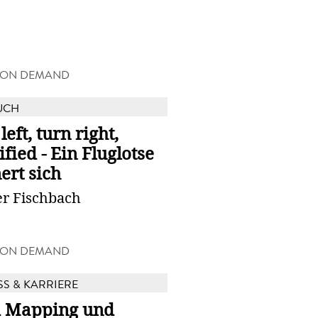
 ON DEMAND
UCH
left, turn right,
ified - Ein Fluglotse
ert sich
r Fischbach
 ON DEMAND
SS & KARRIERE
 Mapping und