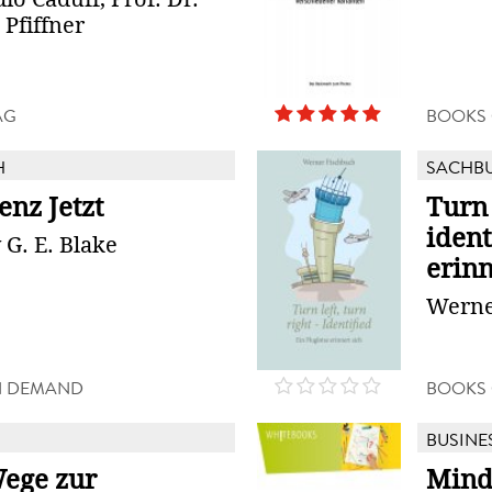
Pfiffner
AG
BOOKS
H
SACHB
genz Jetzt
Turn 
ident
G. E. Blake
erinn
Werne
N DEMAND
BOOKS
BUSINE
Wege zur
Mind