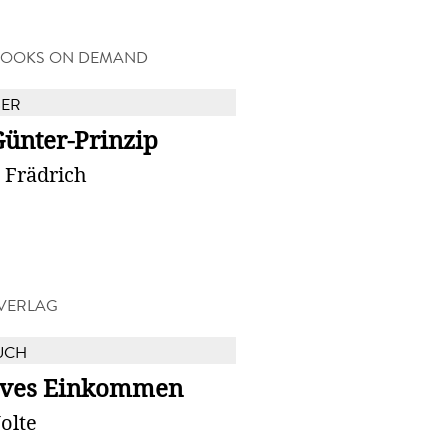
BOOKS ON DEMAND
BER
Günter-Prinzip
 Frädrich
VERLAG
UCH
ives Einkommen
Nolte