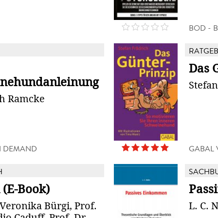
N
BOD - 
RATGE
Das 
nehundanleinung
Stefan
ph Ramcke
N DEMAND
GABAL 
H
SACHB
 (E-Book)
Pass
. Veronika Bürgi, Prof.
L. C. 
io Caduff, Prof. Dr.