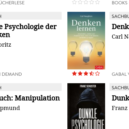
BÜCHERLESE
BOOKS
H
SACHB
e Psychologie der
Denk
ken
Carl 
ritz
N DEMAND
GABAL 
H
SACHB
ch: Manipulation
Dunk
ppmund
Franz