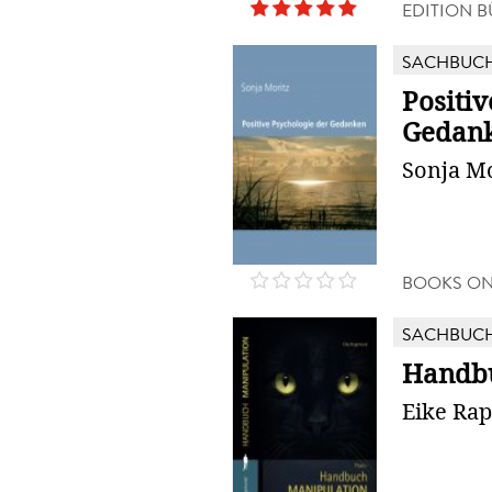
EDITION 
SACHBUC
Positiv
Gedan
Sonja Mo
BOOKS O
SACHBUC
Handbu
Eike Ra