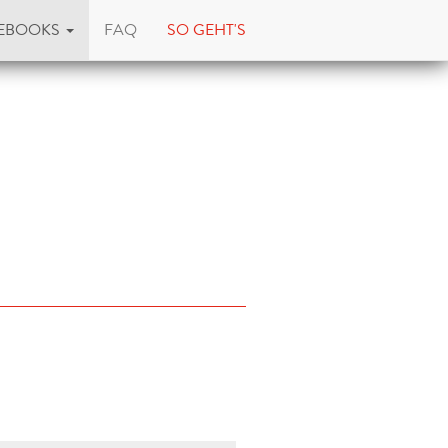
EBOOKS
FAQ
SO GEHT'S