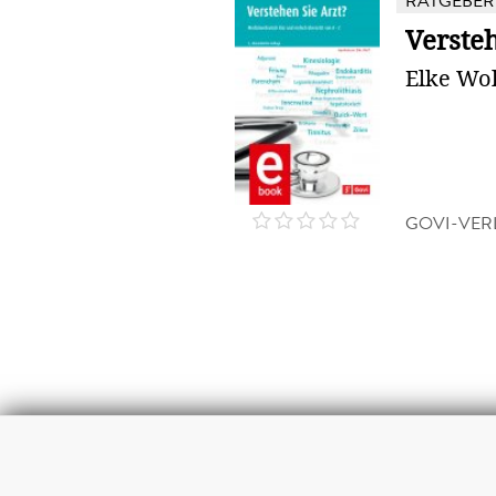
RATGEBER
Versteh
Elke Wol
GOVI-VER