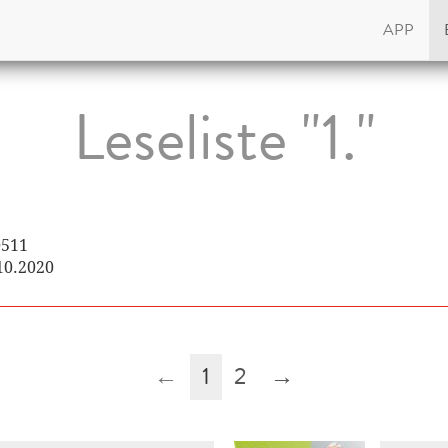
APP
Leseliste "1."
0511
.10.2020
←
1
2
→