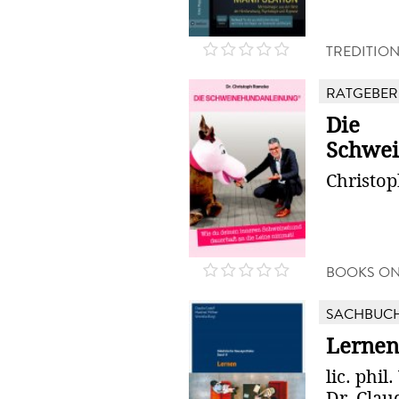
TREDITIO
RATGEBER
Die
Schwei
Christo
BOOKS O
SACHBUC
Lernen
lic. phil
Dr. Claud