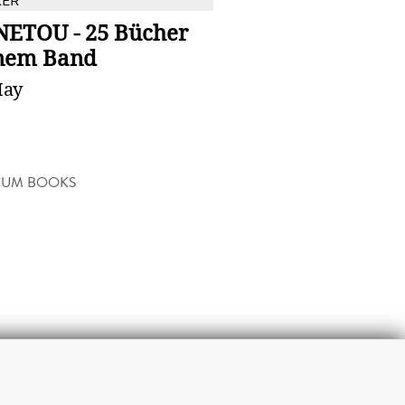
KER
ETOU - 25 Bücher
inem Band
May
CUM BOOKS