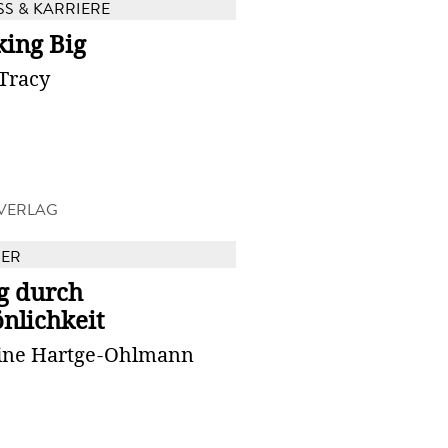
SS & KARRIERE
king Big
Tracy
VERLAG
BER
g durch
nlichkeit
tine Hartge-Ohlmann