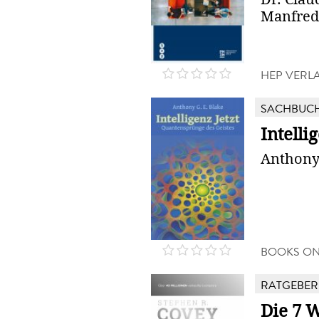
Manfred 
HEP VERL
SACHBUC
Intelli
Anthony 
BOOKS O
RATGEBER
Die 7 