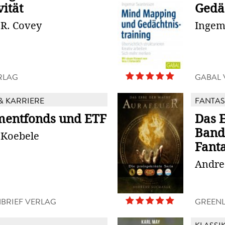
vität
Gedä
 R. Covey
Ingem
RLAG
GABAL 
& KARRIERE
FANTAS
mentfonds und ETF
Das E
Band
 Koebele
Fant
Andre
NBRIEF VERLAG
GREENL