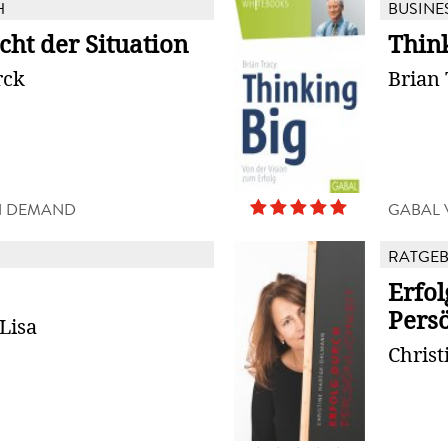
H
BUSINE
cht der Situation
Thin
rck
Brian 
N DEMAND
GABAL 
RATGE
Erfol
Persö
 Lisa
Chris