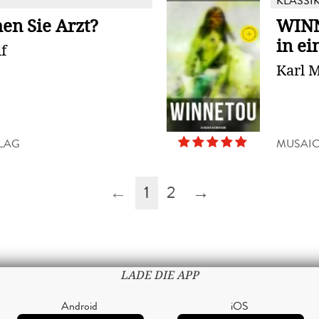
KLASSI
en Sie Arzt?
WINN
in e
f
Karl 
LAG
MUSAI
←
1
2
→
LADE DIE APP
Android
iOS