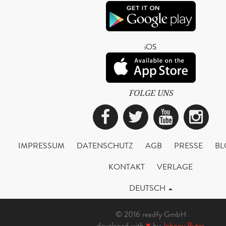
iOS
FOLGE UNS
Facebook
Twitter
YouTub
Ins
IMPRESSUM
DATENSCHUTZ
AGB
PRESSE
BL
KONTAKT
VERLAGE
DEUTSCH
© 2016 readfy GmbH
developed with
♥
by
Johnny Bytes