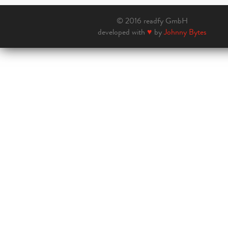
© 2016 readfy GmbH
developed with
♥
by
Johnny Bytes