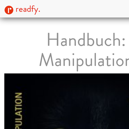
readfy.
Handbuch:
Manipulatio