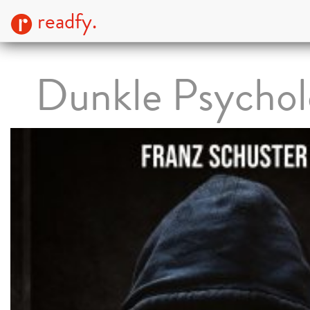
readfy.
Dunkle Psychol