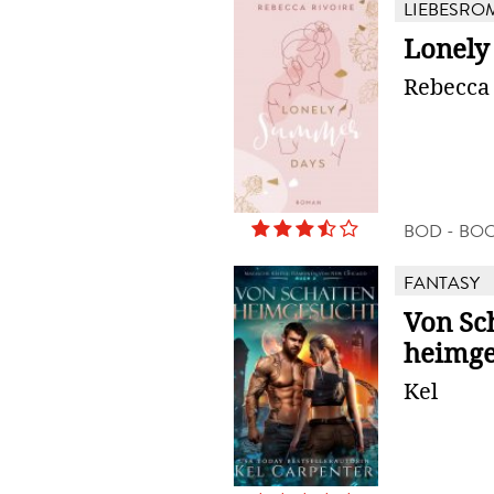
LIEBESRO
Lonely
Rebecca 
BOD - BO
FANTASY
Von Sc
heimge
Kel