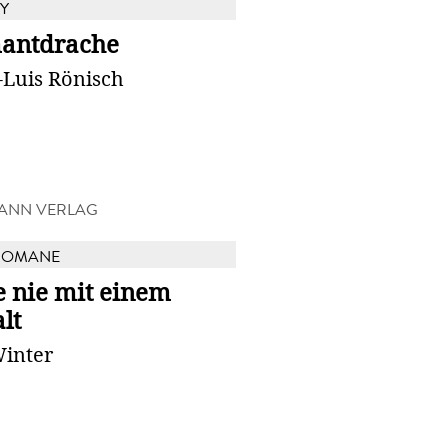
Y
antdrache
-Luis Rönisch
ANN VERLAG
ROMANE
e nie mit einem
lt
Winter