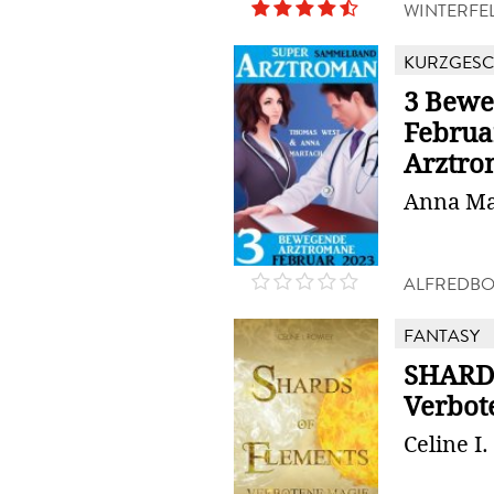
WINTERFE
KURZGESC
3 Bewe
Februa
Arztr
Anna Ma
ALFREDB
FANTASY
SHARD
Verbot
Celine I