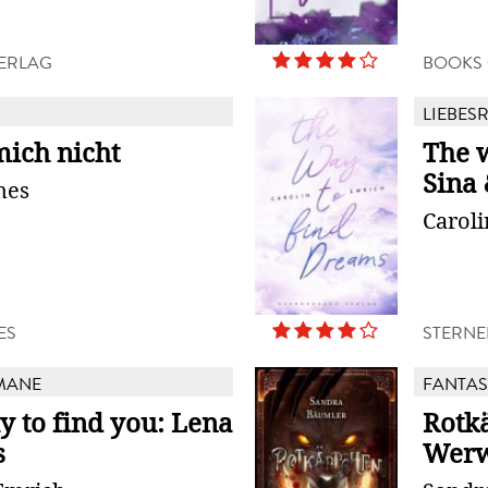
ERLAG
BOOKS
LIEBES
mich nicht
The 
Sina
mes
Carol
ES
STERNE
MANE
FANTAS
y to find you: Lena
Rotk
s
Werw