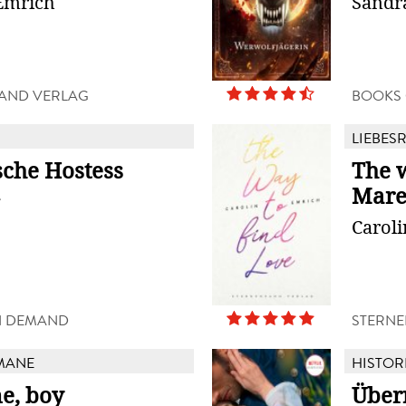
Emrich
Sandr
AND VERLAG
BOOKS
LIEBES
sche Hostess
The w
Mare
g
Carol
N DEMAND
STERNE
MANE
HISTOR
e, boy
Über