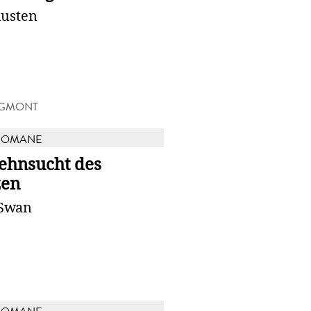
Austen
EGMONT
ROMANE
Sehnsucht des
zen
 Swan