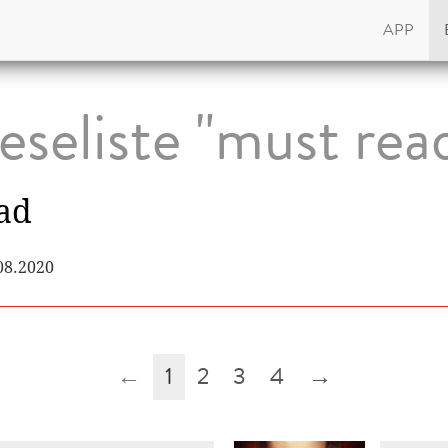
APP
eseliste "must rea
ad
.08.2020
←
1
2
3
4
→