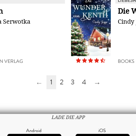
LIEBES
n
Die 
a Serwotka
Cindy 
N VERLAG
BOOKS
←
1
2
3
4
→
LADE DIE APP
Android
iOS