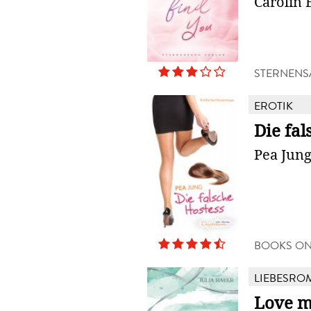
Carolin 
STERNENS
EROTIK
Die fal
Pea Jun
BOOKS O
LIEBESRO
Love m