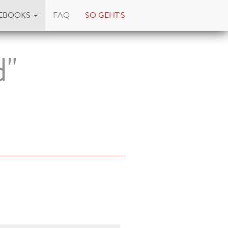
EBOOKS
FAQ
SO GEHT'S
d"