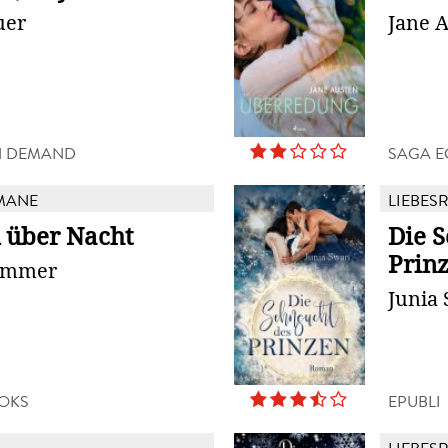
uer
Jane 
N DEMAND
SAGA 
MANE
LIEBES
l über Nacht
Die 
Prin
ummer
Junia
OKS
EPUBLI