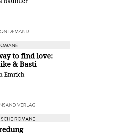
a Bäumler
 ON DEMAND
ROMANE
ay to find love:
ike & Basti
in Emrich
NSAND VERLAG
ISCHE ROMANE
redung