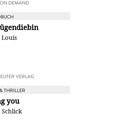
 ON DEMAND
DBUCH
Lügendiebin
 Louis
EUTER VERLAG
& THRILLER
ng you
 Schlick