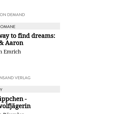
 ON DEMAND
ROMANE
way to find dreams:
 & Aaron
in Emrich
NSAND VERLAG
Y
äppchen -
olfjägerin