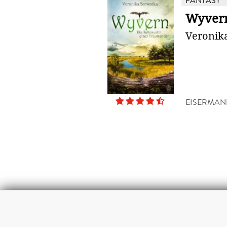
FANTASY
Wyver
Veronik
EISERMAN