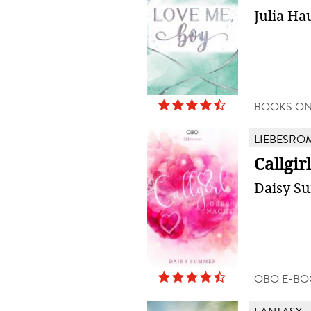
Julia Ha
BOOKS O
LIEBESRO
Callgir
Daisy S
OBO E-BO