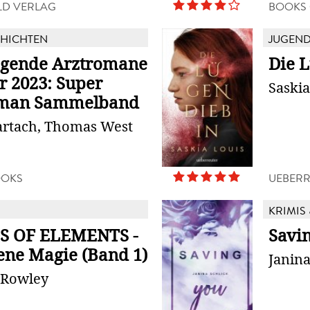
LD VERLAG
BOOKS
HICHTEN
JUGEN
gende Arztromane
Die 
r 2023: Super
Saskia
oman Sammelband
rtach, Thomas West
OOKS
UEBERR
KRIMIS 
S OF ELEMENTS -
Savi
ene Magie (Band 1)
Janina
. Rowley