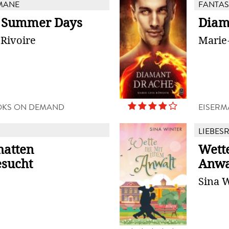
MANE
FANTAS
 Summer Days
Diam
Rivoire
Marie
OKS ON DEMAND
EISERM
LIEBES
hatten
Wett
sucht
Anwa
Sina 