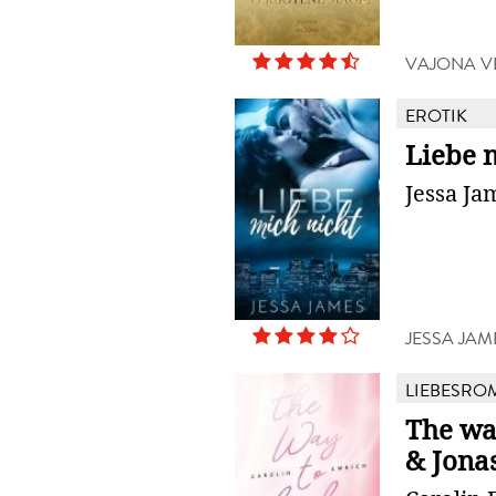
VAJONA V
EROTIK
Liebe 
Jessa Ja
JESSA JAM
LIEBESRO
The wa
& Jona