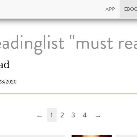
APP
EBO
adinglist "must re
ad
28/2020
←
1
2
3
4
→