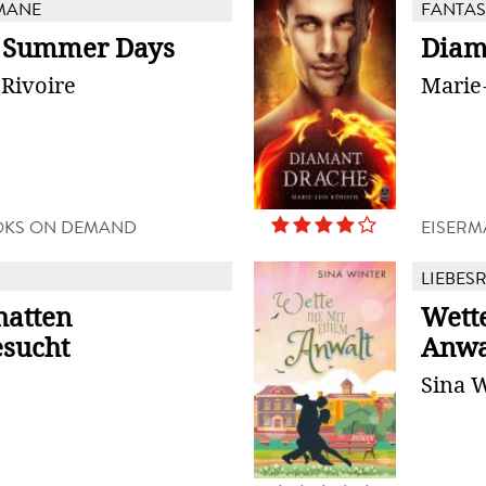
MANE
FANTAS
 Summer Days
Diam
Rivoire
Marie
OKS ON DEMAND
EISERM
LIEBES
hatten
Wett
sucht
Anwa
Sina 