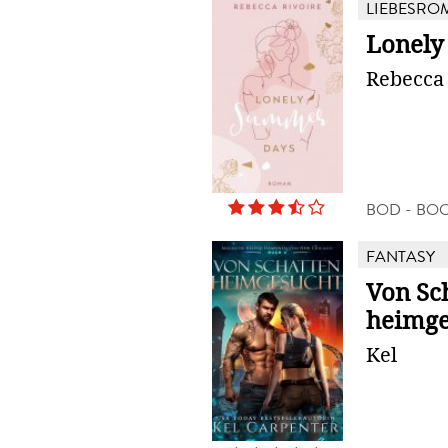
LIEBESRO
Lonely
Rebecca 
BOD - BO
FANTASY
Von Sc
heimge
Kel