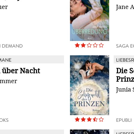
uer
Jane 
N DEMAND
SAGA 
MANE
LIEBES
l über Nacht
Die 
Prin
ummer
Junia
OKS
EPUBLI