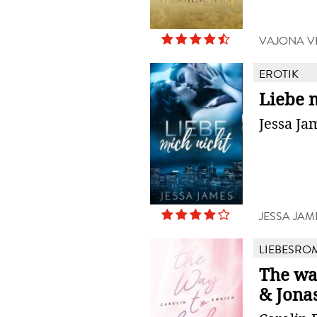
VAJONA V
EROTIK
Liebe 
Jessa Ja
JESSA JAM
LIEBESRO
The wa
& Jona