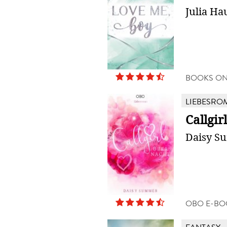
Julia Ha
BOOKS O
LIEBESRO
Callgir
Daisy S
OBO E-BO