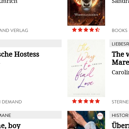
Emrich
Sandr
AND VERLAG
BOOKS
LIEBES
sche Hostess
The w
Mare
g
Carol
N DEMAND
STERNE
MANE
HISTOR
e, boy
Über