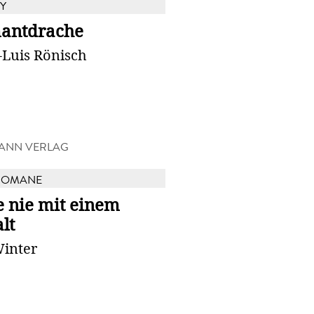
Y
antdrache
-Luis Rönisch
ANN VERLAG
ROMANE
e nie mit einem
lt
Winter