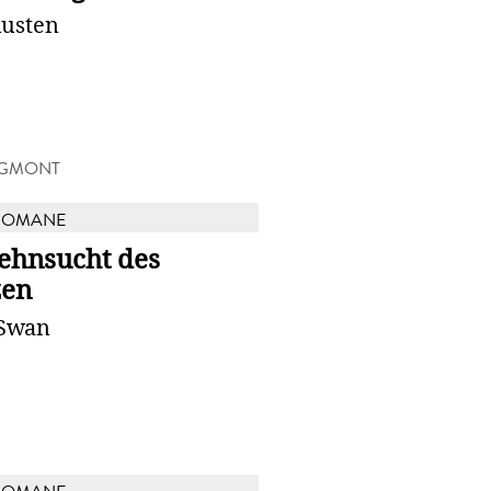
Austen
EGMONT
ROMANE
Sehnsucht des
zen
 Swan