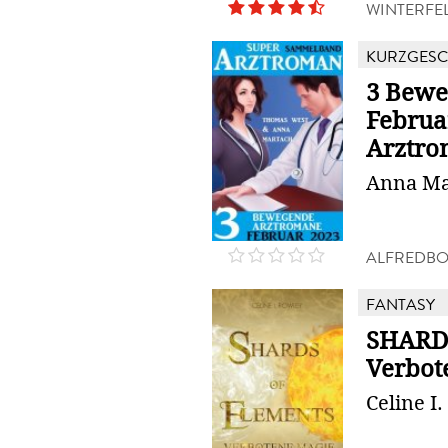
WINTERFE
KURZGESC
3 Bewe
Februa
Arztr
Anna Ma
ALFREDB
FANTASY
SHARD
Verbot
Celine I