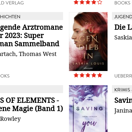
LD VERLAG
BOOKS
HICHTEN
JUGEN
gende Arztromane
Die 
r 2023: Super
Saskia
oman Sammelband
rtach, Thomas West
OOKS
UEBERR
KRIMIS 
S OF ELEMENTS -
Savi
ene Magie (Band 1)
Janina
. Rowley