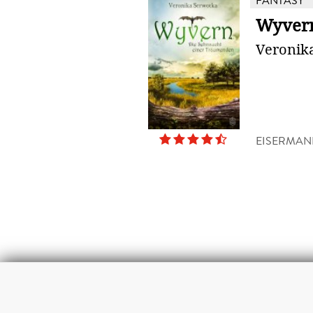
FANTASY
Wyver
Veronik
EISERMAN