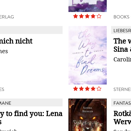
ERLAG
BOOKS
LIEBES
mich nicht
The 
Sina
mes
Carol
ES
STERNE
MANE
FANTAS
y to find you: Lena
Rotk
s
Werw