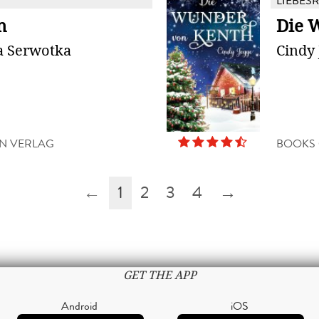
LIEBES
n
Die 
a Serwotka
Cindy 
N VERLAG
BOOKS
←
1
2
3
4
→
GET THE APP
Android
iOS