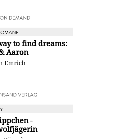
 ON DEMAND
ROMANE
way to find dreams:
 & Aaron
in Emrich
NSAND VERLAG
Y
äppchen -
olfjägerin