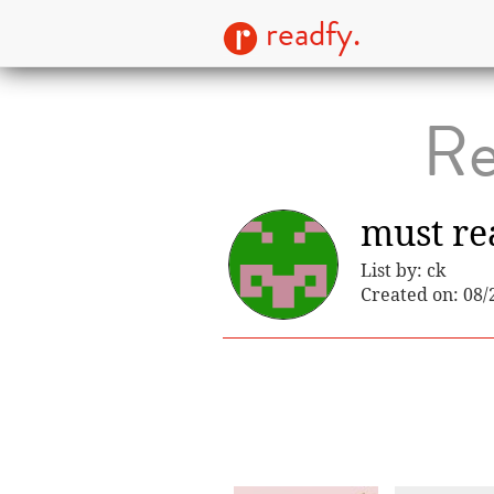
readfy.
Re
must re
List by: ck
Created on: 08/