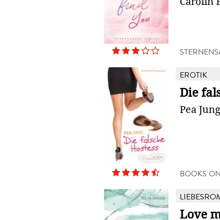
Carolin 
STERNENS
EROTIK
Die fal
Pea Jun
BOOKS O
LIEBESRO
Love m