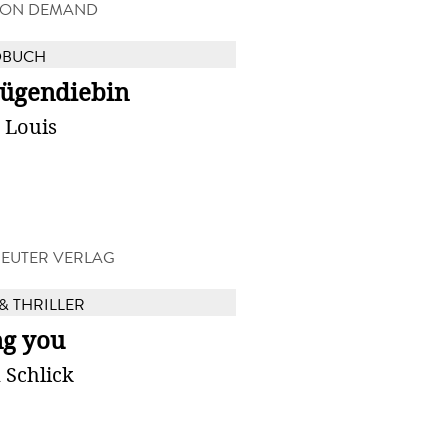
 ON DEMAND
DBUCH
Lügendiebin
 Louis
EUTER VERLAG
& THRILLER
ng you
 Schlick