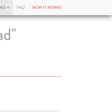
OKS
FAQ
HOW IT WORKS
ad"