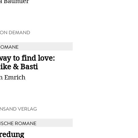
a Bäumler
 ON DEMAND
ROMANE
ay to find love:
ike & Basti
in Emrich
NSAND VERLAG
ISCHE ROMANE
redung