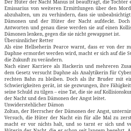
Der Hüter der Nacht Manus ist beauftragt, die Tochter
Emissarius von weiteren Ermittlungen über den Mord
abzuhalten, um zu verhindern, dass sie unbeabsichtigt
Dämonen und der Hüter der Nacht aufdeckt. Doch
Antworten und genau diese werden sie auf einen Kolli
Dämonen lenken, gegen die sie nicht gewappnet ist.
Übersinnlicher Retter
Als eine Hellseherin Pearce warnt, dass er von der 
Daphne ermordet werden wird, macht er sich auf die S
die Zukunft zu verändern.
Nach einer Karriere als Hackerin und mehreren Zu
dem Gesetz versucht Daphne als Analytikerin für Cyber
rechten Bahn zu bleiben. Doch als ihr Bruder mit ei
Schwierigkeiten gerät, ist sie gezwungen, ihre Fähigke
seine Schuld zu tilgen – eine Tat, die sie auf Kollisionsk
der Nacht und den Dämonen der Angst leitet.
Unwiderstehlicher Dämon
Zoltan, der Herrscher der Dämonen der Angst, unterni
Versuch, die Hüter der Nacht ein für alle Mal zu zers
macht er vor nichts halt, und so tarnt er sich und v
Hüterin der Nacht, die er schon seit langem begehrt. A