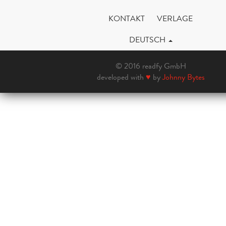
KONTAKT
VERLAGE
DEUTSCH
© 2016 readfy GmbH
developed with
♥
by
Johnny Bytes