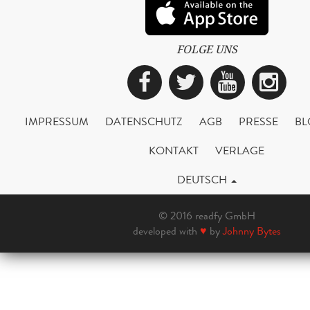
FOLGE UNS
Facebook
Twitter
YouTub
Ins
IMPRESSUM
DATENSCHUTZ
AGB
PRESSE
BL
KONTAKT
VERLAGE
DEUTSCH
© 2016 readfy GmbH
developed with
♥
by
Johnny Bytes