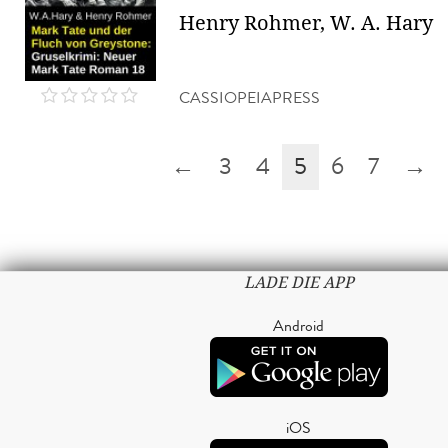
Henry Rohmer, W. A. Hary
CASSIOPEIAPRESS
←
3
4
5
6
7
→
LADE DIE APP
Android
iOS