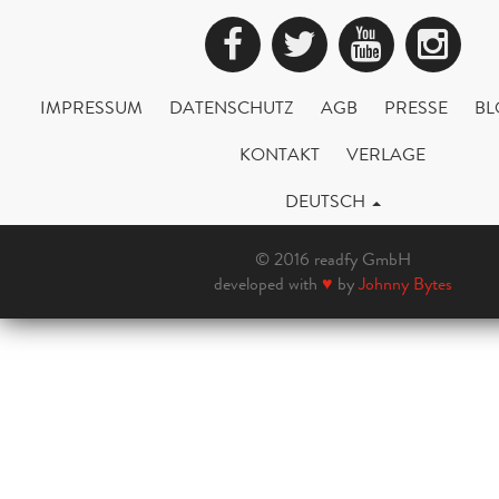
Facebook
Twitter
YouTub
Ins
IMPRESSUM
DATENSCHUTZ
AGB
PRESSE
BL
KONTAKT
VERLAGE
DEUTSCH
© 2016 readfy GmbH
developed with
♥
by
Johnny Bytes