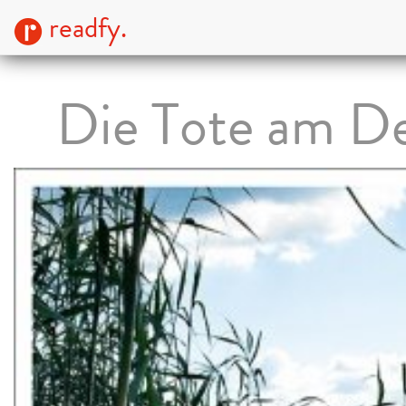
readfy.
Die Tote am D