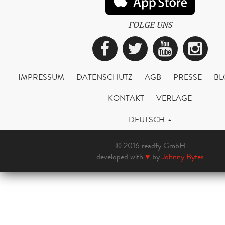
FOLGE UNS
Facebook
Twitter
YouTub
Ins
IMPRESSUM
DATENSCHUTZ
AGB
PRESSE
BL
KONTAKT
VERLAGE
DEUTSCH
© 2016 readfy GmbH
developed with
♥
by
Johnny Bytes