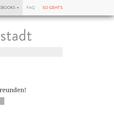
EBOOKS
FAQ
SO GEHT'S
stadt
Freunden!