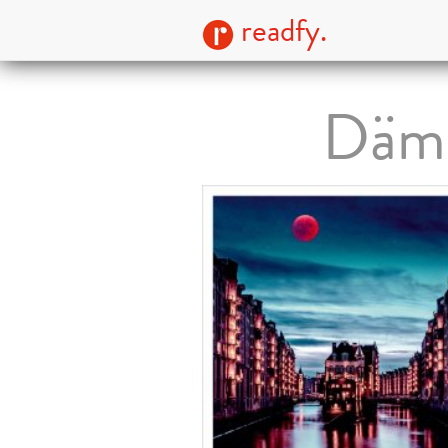
readfy.
Dämo