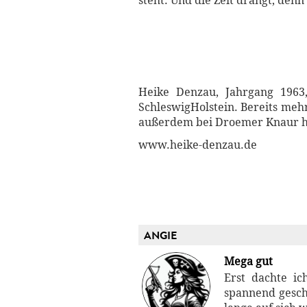
steht. Und die Zeit drängt, den
Heike Denzau, Jahrgang 1963,
SchleswigHolstein. Bereits mehr
außerdem bei Droemer Knaur h
www.heike-denzau.de
ANGIE
Mega gut
Erst dachte ic
spannend geschr