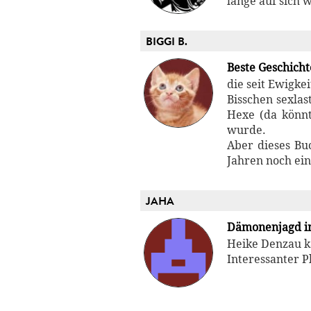
lange auf sich 
BIGGI B.
Beste Geschichte
die seit Ewigke
Bisschen sexlas
Hexe (da könnt
wurde.
Aber dieses Bu
Jahren noch ein
JAHA
Dämonenjagd i
Heike Denzau ka
Interessanter P