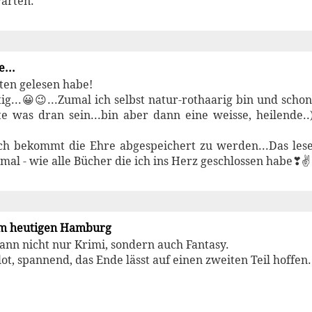
warten.
...
iten gelesen habe!
tig...😀😉...Zumal ich selbst natur-rothaarig bin und sch
e was dran sein...bin aber dann eine weisse, heilende..
ch bekommt die Ehre abgespeichert zu werden...Das lese
mal - wie alle Bücher die ich ins Herz geschlossen habe❣✌
m heutigen Hamburg
nn nicht nur Krimi, sondern auch Fantasy.
lot, spannend, das Ende lässt auf einen zweiten Teil hoffen.