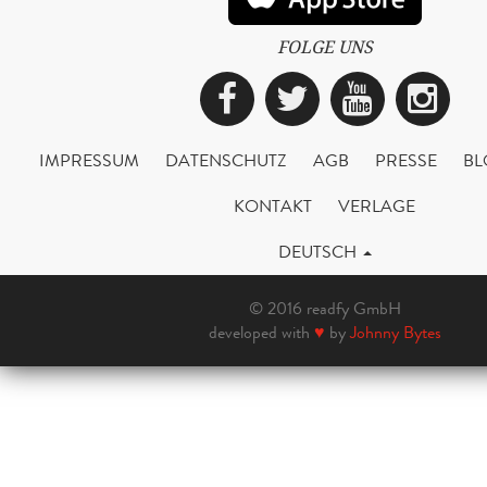
FOLGE UNS
Facebook
Twitter
YouTub
Ins
IMPRESSUM
DATENSCHUTZ
AGB
PRESSE
BL
KONTAKT
VERLAGE
DEUTSCH
© 2016 readfy GmbH
developed with
♥
by
Johnny Bytes