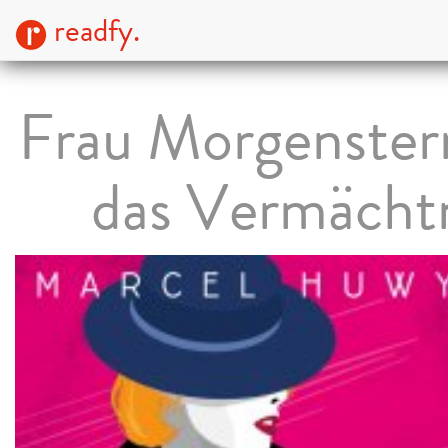
readfy.
Frau Morgenster
das Vermächt