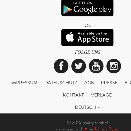
iOS
FOLGE UNS
Facebook
Twitter
YouTub
Ins
IMPRESSUM
DATENSCHUTZ
AGB
PRESSE
BL
KONTAKT
VERLAGE
DEUTSCH
© 2016 readfy GmbH
developed with
♥
by
Johnny Bytes