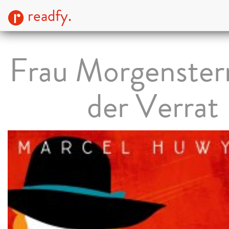
readfy.
Frau Morgenster
der Verrat