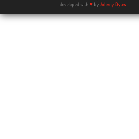
developed with
♥
by
Johnny Bytes