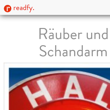
readfy.
Räuber und
Schandarm