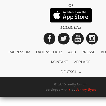
iOS
FOLGE UNS
Facebook
Twitter
YouTub
Ins
IMPRESSUM
DATENSCHUTZ
AGB
PRESSE
BL
KONTAKT
VERLAGE
DEUTSCH
© 2016 readfy GmbH
developed with
♥
by
Johnny Bytes