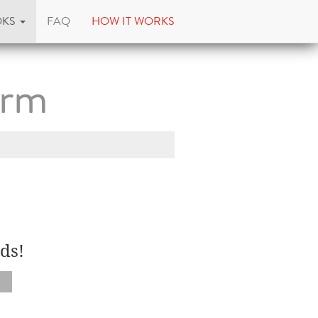
OKS
FAQ
HOW IT WORKS
arm
ds!