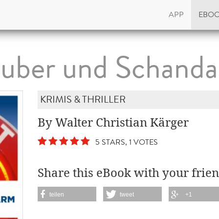
APP
EBO
uber und Schand
KRIMIS & THRILLER
By Walter Christian Kärger
5 STARS, 1 VOTES
Share this eBook with your frien
teilen
tweet
+1