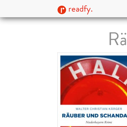
readfy.
Rä