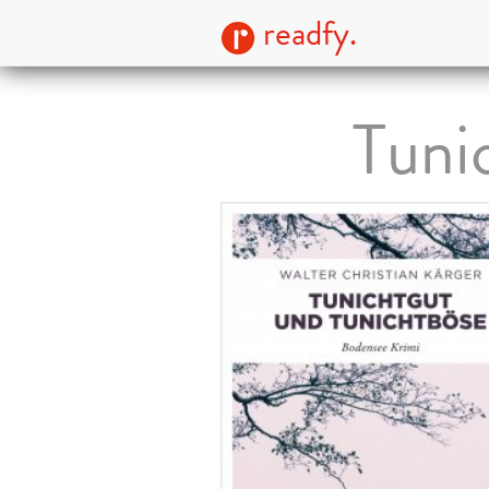
readfy.
Tuni