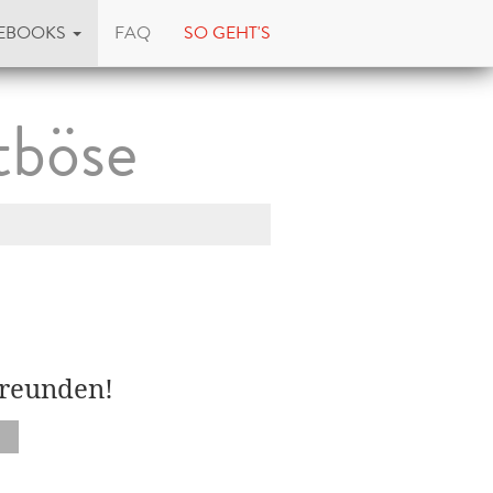
EBOOKS
FAQ
SO GEHT'S
tböse
Freunden!