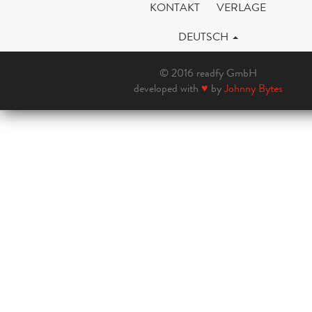
KONTAKT
VERLAGE
DEUTSCH
© 2016 readfy GmbH
developed with
♥
by
Johnny Bytes