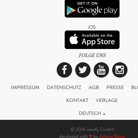
iOS
FOLGE UNS
Facebook
Twitter
YouTub
Ins
IMPRESSUM
DATENSCHUTZ
AGB
PRESSE
BL
KONTAKT
VERLAGE
DEUTSCH
© 2016 readfy GmbH
developed with
♥
by
Johnny Bytes