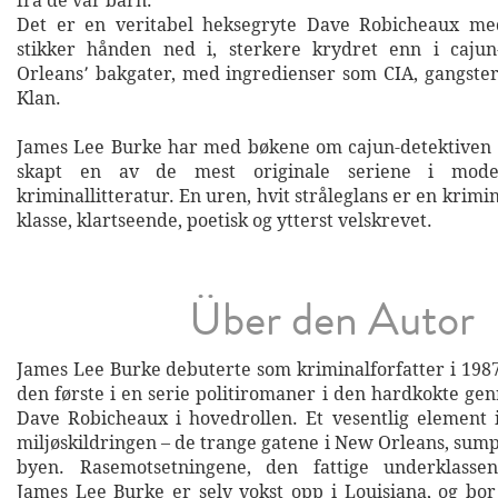
fra de var barn.
Det er en veritabel heksegryte Dave Robicheaux med
stikker hånden ned i, sterkere krydret enn i caju
Orleans՚ bakgater, med ingredienser som CIA, gangste
Klan.
James Lee Burke har med bøkene om cajun-detektiven
skapt en av de mest originale seriene i mode
kriminallitteratur. En uren, hvit stråleglans er en krim
klasse, klartseende, poetisk og ytterst velskrevet.
Über den Autor
James Lee Burke debuterte som kriminalforfatter i 198
den første i en serie politiromaner i den hardkokte ge
Dave Robicheaux i hovedrollen. Et vesentlig element 
miljøskildringen – de trange gatene i New Orleans, sum
byen. Rasemotsetningene, den fattige underklassen,
James Lee Burke er selv vokst opp i Louisiana, og bor 