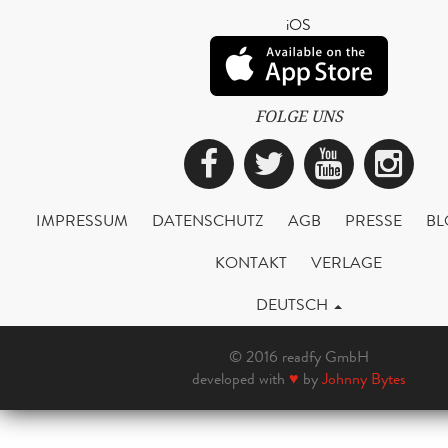
iOS
FOLGE UNS
Facebook
Twitter
YouTub
Ins
IMPRESSUM
DATENSCHUTZ
AGB
PRESSE
BL
KONTAKT
VERLAGE
DEUTSCH
© 2016 readfy GmbH
developed with
♥
by
Johnny Bytes