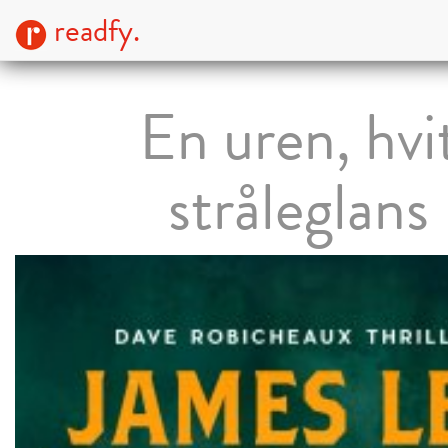
readfy.
En uren, hvi
stråleglans