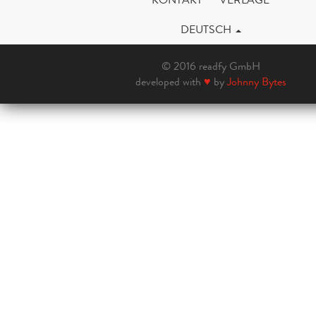
DEUTSCH
© 2016 readfy GmbH
developed with
♥
by
Johnny Bytes