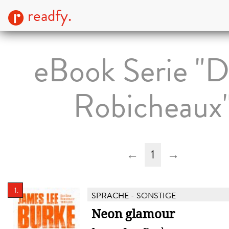
readfy.
eBook Serie "
Robicheaux
←
1
→
1.
SPRACHE - SONSTIGE
Neon glamour