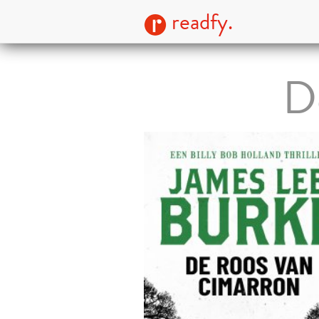
readfy.
D