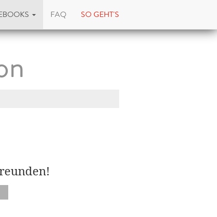
EBOOKS
FAQ
SO GEHT'S
on
Freunden!