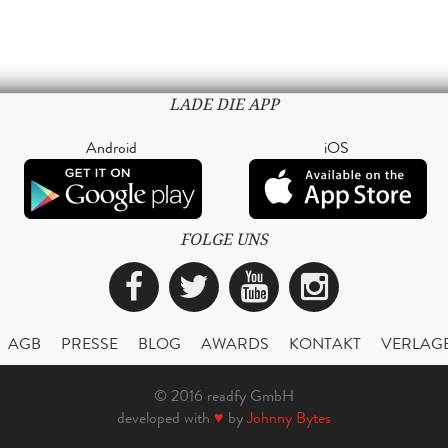
LADE DIE APP
Android
iOS
FOLGE UNS
Facebook
Twitter
YouTube
Instagra
AGB
PRESSE
BLOG
AWARDS
KONTAKT
VERLAG
© 2016 readfy GmbH
developed with
♥
by
Johnny Bytes