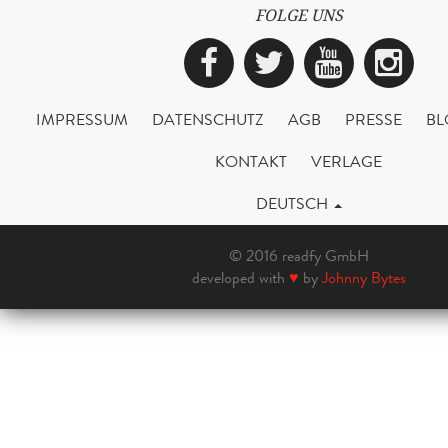
FOLGE UNS
Facebook
Twitter
YouTub
Ins
IMPRESSUM
DATENSCHUTZ
AGB
PRESSE
BL
KONTAKT
VERLAGE
DEUTSCH
© 2016 readfy GmbH
developed with
♥
by
Johnny Bytes