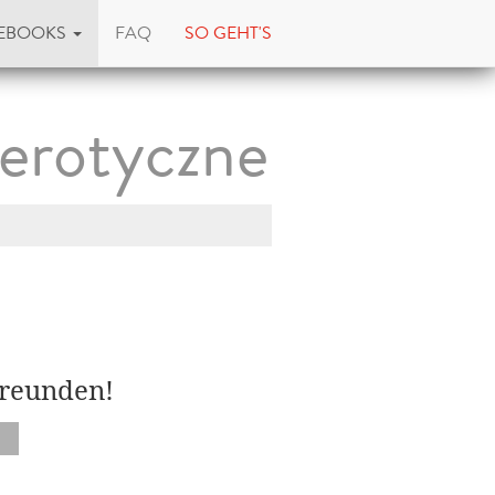
EBOOKS
FAQ
SO GEHT'S
 erotyczne
Freunden!