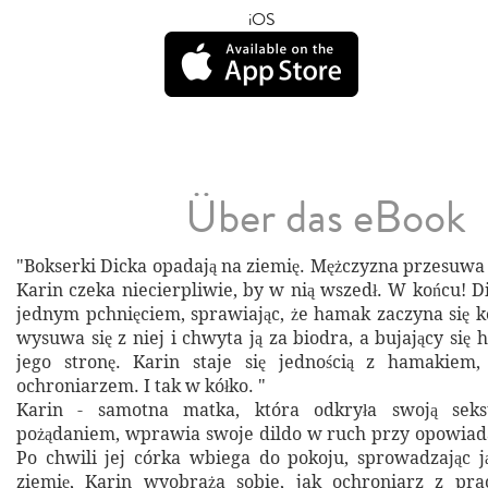
iOS
Über das eBook
"Bokserki Dicka opadają na ziemię. Mężczyzna przesuwa 
Karin czeka niecierpliwie, by w nią wszedł. W końcu! D
jednym pchnięciem, sprawiając, że hamak zaczyna się k
wysuwa się z niej i chwyta ją za biodra, a bujający si
jego stronę. Karin staje się jednością z hamakiem
ochroniarzem. I tak w kółko. "
Karin - samotna matka, która odkryła swoją seksu
pożądaniem, wprawia swoje dildo w ruch przy opowiad
Po chwili jej córka wbiega do pokoju, sprowadzając 
ziemię, Karin wyobraża sobie, jak ochroniarz z pra