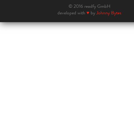
© 2016 readfy GmbH
developed with
♥
by
Johnny Bytes