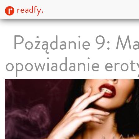
readfy.
Pożądanie 9: Ma
opowiadanie erot