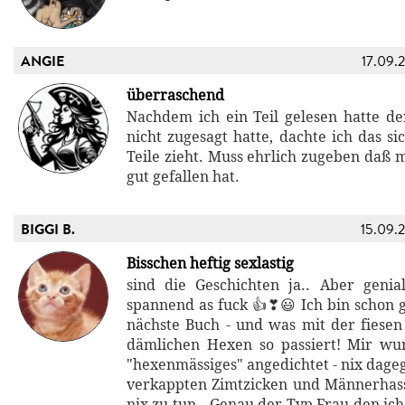
ANGIE
17.09.
überraschend
Nachdem ich ein Teil gelesen hatte d
nicht zugesagt hatte, dachte ich das si
Teile zieht. Muss ehrlich zugeben daß 
gut gefallen hat.
BIGGI B.
15.09.
Bisschen heftig sexlastig
sind die Geschichten ja.. Aber geni
spannend as fuck 👍❣😃 Ich bin schon g
nächste Buch - und was mit der fiesen
dämlichen Hexen so passiert! Mir wu
"hexenmässiges" angedichtet - nix dage
verkappten Zimtzicken und Männerhas
nix zu tun...Genau der Typ Frau den ich