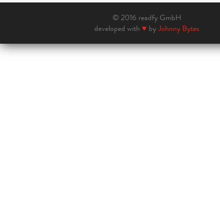
© 2016 readfy GmbH
developed with
♥
by
Johnny Bytes