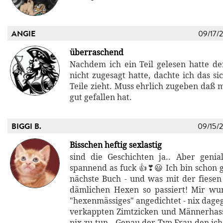
ANGIE
09/17/
überraschend
Nachdem ich ein Teil gelesen hatte d
nicht zugesagt hatte, dachte ich das si
Teile zieht. Muss ehrlich zugeben daß 
gut gefallen hat.
BIGGI B.
09/15/
Bisschen heftig sexlastig
sind die Geschichten ja.. Aber geni
spannend as fuck 👍❣😃 Ich bin schon g
nächste Buch - und was mit der fiesen
dämlichen Hexen so passiert! Mir wu
"hexenmässiges" angedichtet - nix dage
verkappten Zimtzicken und Männerhas
nix zu tun...Genau der Typ Frau den ich