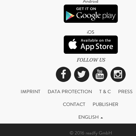
Android
iOS
FOLLOW US
Facebook
Twitter
YouTub
Ins
IMPRINT
DATA PROTECTION
T & C
PRESS
CONTACT
PUBLISHER
ENGLISH
© 2016 readfy GmbH