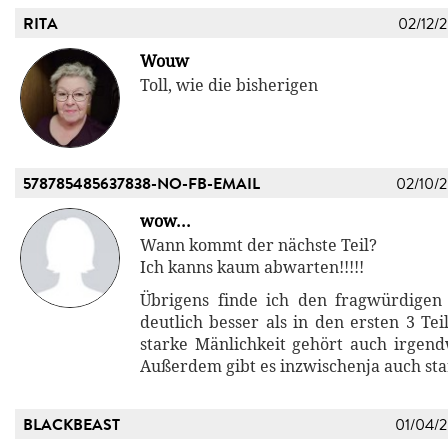
RITA
02/12/
Wouw
Toll, wie die bisherigen
578785485637838-NO-FB-EMAIL
02/10/
wow...
Wann kommt der nächste Teil?
Ich kanns kaum abwarten!!!!!
Übrigens finde ich den fragwürdige
deutlich besser als in den ersten 3 Tei
starke Mänlichkeit gehört auch irge
Außerdem gibt es inzwischenja auch sta
BLACKBEAST
01/04/