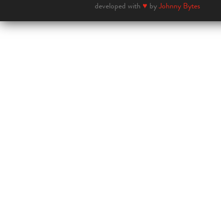
developed with
♥
by
Johnny Bytes