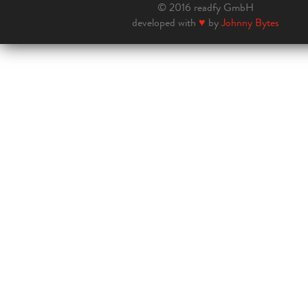
© 2016 readfy GmbH
developed with
♥
by
Johnny Bytes