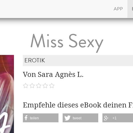
APP
Miss Sexy
EROTIK
Von Sara Agnès L.
Empfehle dieses eBook deinen 
teilen
tweet
+1