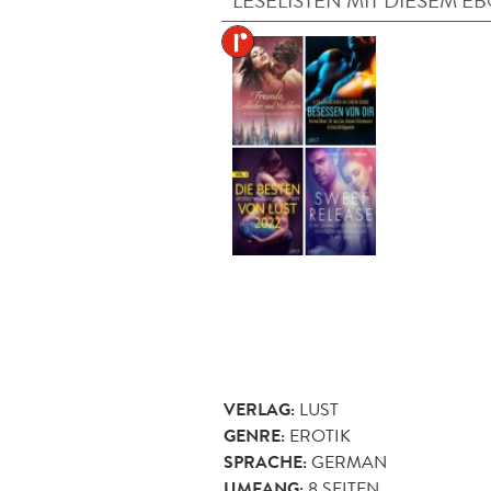
LESELISTEN MIT DIESEM E
VERLAG:
LUST
GENRE:
EROTIK
SPRACHE:
GERMAN
UMFANG:
8
SEITEN