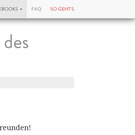
EBOOKS
FAQ
SO GEHT'S
 des
Freunden!