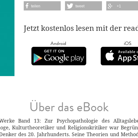
teilen
tweet
+1
Jetzt kostenlos lesen mit der re
Android
iOS
Über das eBook
rke Band 13: Zur Psychopathologie des Alltagsleben
oge, Kulturtheoretiker und Religionskritiker war Begrü
n Denker des 20. Jahrhunderts. Seine Theorien und Metho