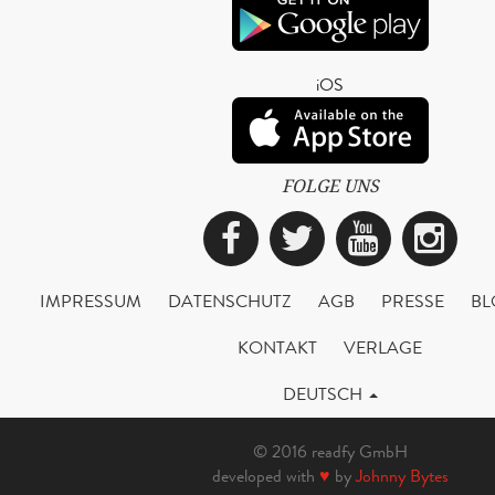
iOS
FOLGE UNS
Facebook
Twitter
YouTub
Ins
IMPRESSUM
DATENSCHUTZ
AGB
PRESSE
BL
KONTAKT
VERLAGE
DEUTSCH
© 2016 readfy GmbH
developed with
♥
by
Johnny Bytes