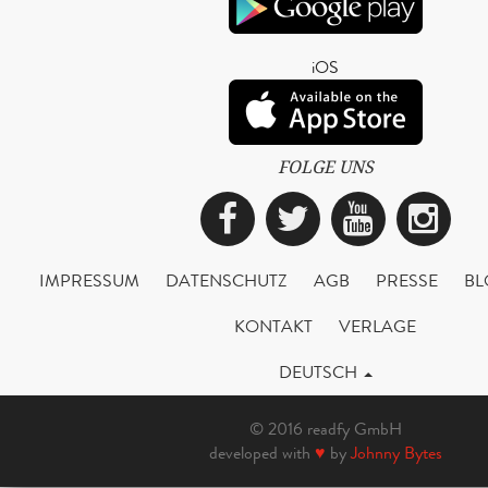
iOS
FOLGE UNS
Facebook
Twitter
YouTub
Ins
IMPRESSUM
DATENSCHUTZ
AGB
PRESSE
BL
KONTAKT
VERLAGE
DEUTSCH
© 2016 readfy GmbH
developed with
♥
by
Johnny Bytes