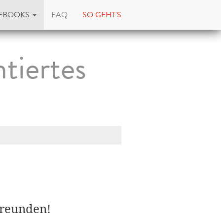
EBOOKS
FAQ
SO GEHT'S
tiertes
Freunden!