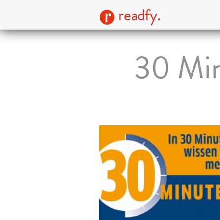
readfy.
30 Min