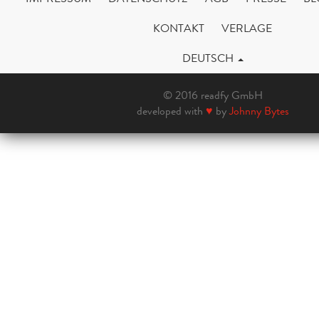
KONTAKT
VERLAGE
DEUTSCH
© 2016 readfy GmbH
developed with
♥
by
Johnny Bytes