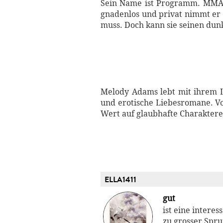
Sein Name ist Programm. MMA F
gnadenlos und privat nimmt er si
muss. Doch kann sie seinen dun
Melody Adams lebt mit ihrem Le
und erotische Liebesromane. Vom 
Wert auf glaubhafte Charakter
ELLA1411
gut
ist eine intere
zu grosser Spru