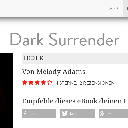
APP
Dark Surrender
EROTIK
Von Melody Adams
4 STERNE, 12 REZENSIONEN
Empfehle dieses eBook deinen 
teilen
tweet
+1